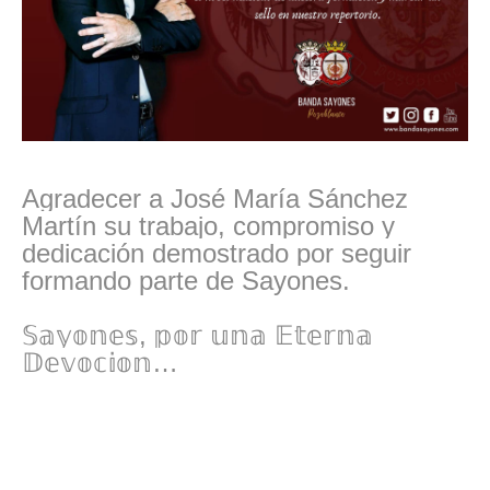
Agradecer a José María Sánchez
Martín su trabajo, compromiso y
dedicación demostrado por seguir
formando parte de Sayones.
𝕊𝕒𝕪𝕠𝕟𝕖𝕤, 𝕡𝕠𝕣 𝕦𝕟𝕒 𝔼𝕥𝕖𝕣𝕟𝕒
𝔻𝕖𝕧𝕠𝕔𝕚𝕠𝕟…