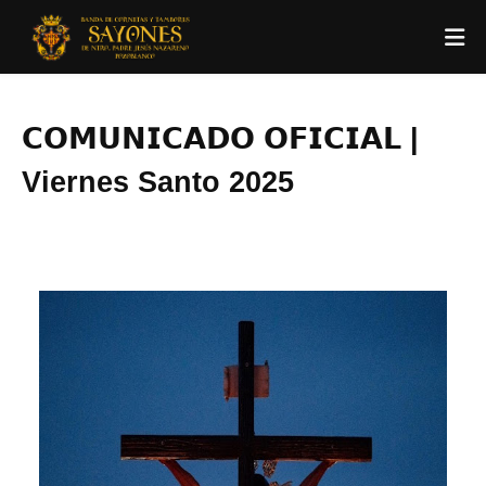
𝗖𝗢𝗠𝗨𝗡𝗜𝗖𝗔𝗗𝗢 𝗢𝗙𝗜𝗖𝗜𝗔𝗟 |
Viernes Santo 2025